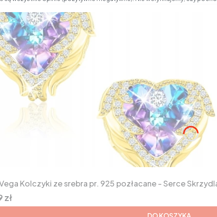
duktu
Vega Kolczyki ze srebra pr. 925 pozłacane - Serce Skrzydl
 zł
DO KOSZYKA