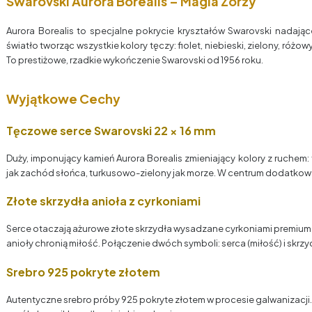
Swarovski Aurora Borealis – Magia Zorzy
Aurora Borealis to specjalne pokrycie kryształów Swarovski nadające
światło tworząc wszystkie kolory tęczy: fiolet, niebieski, zielony, różow
To prestiżowe, rzadkie wykończenie Swarovski od 1956 roku.
Wyjątkowe Cechy
Tęczowe serce Swarovski 22 × 16 mm
Duży, imponujący kamień Aurora Borealis zmieniający kolory z ruchem: 
jak zachód słońca, turkusowo-zielony jak morze. W centrum dodatkowa 
Złote skrzydła anioła z cyrkoniami
Serce otaczają ażurowe złote skrzydła wysadzane cyrkoniami premium.
anioły chronią miłość. Połączenie dwóch symboli: serca (miłość) i skrzy
Srebro 925 pokryte złotem
Autentyczne srebro próby 925 pokryte złotem w procesie galwanizacji. 