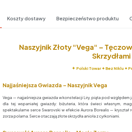
Koszty dostawy
Bezpieczeństwo produktu
O
Naszyjnik Złoty "Vega" – Tęczow
Skrzydłami
✦
Polski Towar ✦ Bez Niklu ✦ P
Najjaśniejsza Gwiazda – Naszyjnik Vega
Vega — najjaśniejsza gwiazda w konstelacji Liry, piąta pod względem j
dla tej wspaniałej gwiazdy: biżuteria, która świeci własnym, ma
spektakularne serce Swarovski w efekcie Aurora Borealis — kryształ 
zorza polarna. Serce otaczają złote skrzydła anioła z cyrkoniami.