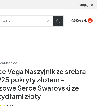
Zaloguj się
Produkty w koszyku
Koszyk
Wyczyść
Szukaj
ka Mennica
ce Vega Naszyjnik ze srebra
 925 pokryty złotem -
zowe Serce Swarovski ze
zydłami złoty