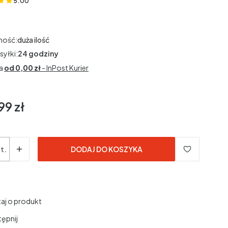
5.00
(Oceny: 1 Recenzje: 0)
ność:
duża ilość
syłki:
24 godziny
a
od 0,00 zł
- InPost Kurier
99 zł
t.
DODAJ DO KOSZYKA
aj o produkt
ępnij