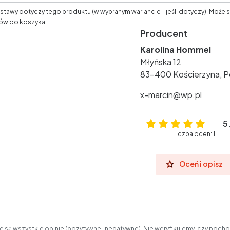
tawy dotyczy tego produktu (w wybranym wariancie - jeśli dotyczy). Może s
ów do koszyka.
Producent
Karolina Hommel
Młyńska 12
83-400 Kościerzyna, P
x-marcin@wp.pl
5
Liczba ocen: 1
Oceń i opisz
 są wszystkie opinie (pozytywne i negatywne). Nie weryfikujemy, czy pochod