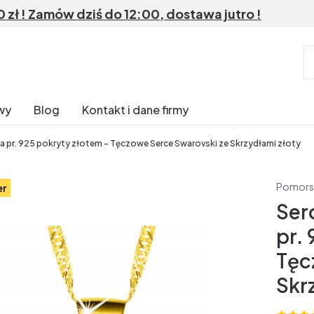
ł ! Zamów dziś do 12:00, dostawa jutro !
wy
Blog
Kontakt i dane firmy
ra pr. 925 pokryty złotem - Tęczowe Serce Swarovski ze Skrzydłami złoty
Pomors
er
Ser
pr.
Tęc
Skr