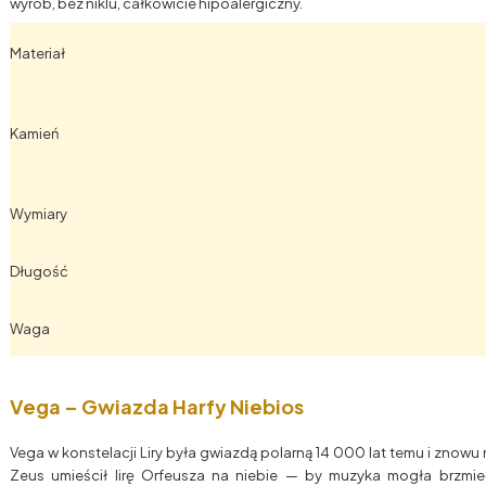
wyrób, bez niklu, całkowicie hipoalergiczny.
Materiał
Kamień
Wymiary
Długość
Waga
Vega – Gwiazda Harfy Niebios
Vega w konstelacji Liry była gwiazdą polarną 14 000 lat temu i znowu n
Zeus umieścił lirę Orfeusza na niebie — by muzyka mogła brzmieć