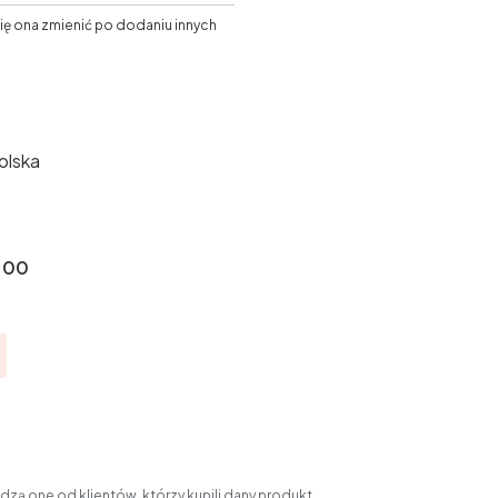
ię ona zmienić po dodaniu innych
olska
.00
zą one od klientów, którzy kupili dany produkt.