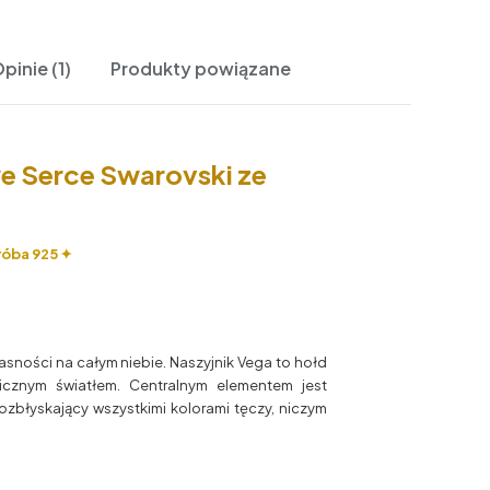
pinie (1)
Produkty powiązane
e Serce Swarovski ze
róba 925 ✦
asności na całym niebie. Naszyjnik Vega to hołd
gicznym światłem. Centralnym elementem jest
rozbłyskający wszystkimi kolorami tęczy, niczym