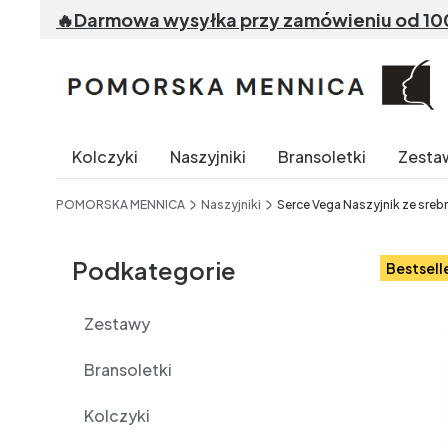
🔥Darmowa wysyłka przy zamówieniu od 100 z
Kolczyki
Naszyjniki
Bransoletki
Zesta
End of main navigation
POMORSKA MENNICA
Naszyjniki
Serce Vega Naszyjnik ze sreb
Etykiety
Podkategorie
Bestsell
Zestawy
Bransoletki
Kolczyki