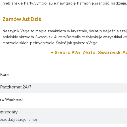
niebiańskiej harfy. Symbolizuje: nawigację, harmonię, jasność, nadzieję.
Zamów Już Dziś
Naszyjnik Vega to magia zamknięta w krysztale, światło najjaśniejsze
anielskie skrzydła. Swarovski Aurora Borealis rozbłyskuje wszystkimi k
marzycielskich, pełnych życia. Świeć jak gwiazda Vega.
✦
Srebro 925. Złoto. Swarovski Au
 Kurier
t Paczkomat 24/7
a w Weekend
sprzedaży
przedaży stacjonarnej