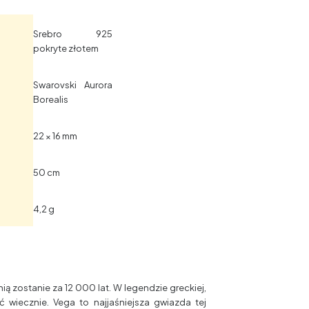
Srebro 925
pokryte złotem
Swarovski Aurora
Borealis
22 × 16 mm
50 cm
4,2 g
ią zostanie za 12 000 lat. W legendzie greckiej,
 wiecznie. Vega to najjaśniejsza gwiazda tej