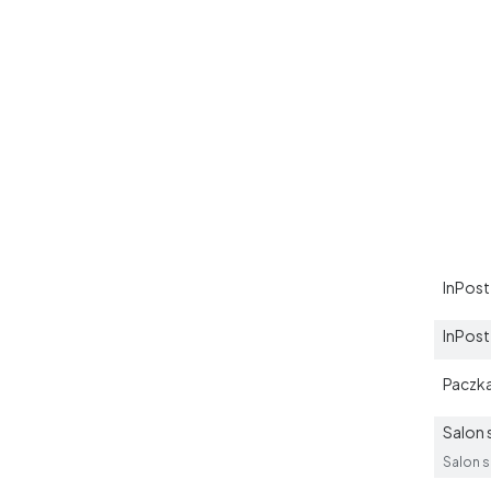
InPost
InPos
Paczk
Salon 
Salon s