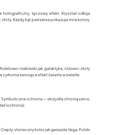
 holograficzny, tęczowy efekt. Kryształ odbija
y, złoty. Każdy kąt patrzenia pokazuje inne kolory.
fioletowo-niebieski jak galaktyka, różowo-złoty
cyrkonia tworząca efekt światła w świetle.
 Symboliczna ochrona — skrzydła chronią serce,
deł (ochrona).
Ciepły, słoneczny kolor jak gwiazda Vega. Polski