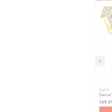
Kod pro
20K99
Serce 
Cena
149,99