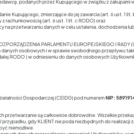
dawcę, podanych przez Kupującego w związku z zakupami w S
e Kupującego, zmierzające do jej zawarcia (art. 6 ust. 1 lit
rachunkowością (art. 6 ust. 1 lit. c RODO) oraz
 na przetwarzaniu danych w celu ustalenia, dochodzenia lub ob
ROZPORZĄDZENIA PARLAMENTU EUROPEJSKIEGO I RADY (UE) 20
em danych osobowych i w sprawie swobodnego przepływu tak
 dalej RODO ) w odniesieniu do danych osobowych Użytkowni
o Działalności Gospodarczej (CEIDG) pod numerem
NIP: 58919
ch przetwarzanie są całkowicie dobrowolne. Wszelkie prze
. W przypadku, gdy KLIENT nie poda niezbędnych do realizacji 
być niemożliwe.
zanych danych oraz realizację uprawnień Użytkowników, wy