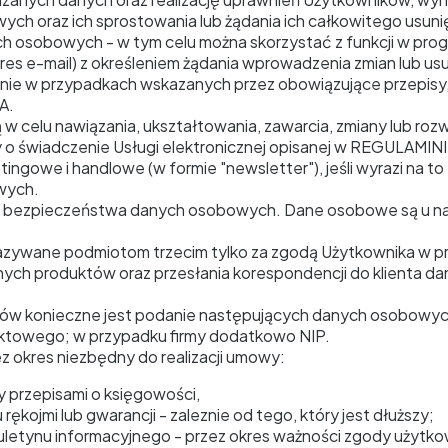
 oraz ich sprostowania lub żądania ich całkowitego usunięcia
h osobowych - w tym celu można skorzystać z funkcji w progr
dres e-mail) z określeniem żądania wprowadzenia zmian lub 
e w przypadkach wskazanych przez obowiązujące przepisy, w
A.
 celu nawiązania, ukształtowania, zawarcia, zmiany lub ro
o świadczenie Usługi elektronicznej opisanej w REGULAMINI
gowe i handlowe (w formie "newsletter"), jeśli wyrazi na to
wych.
yki bezpieczeństwa danych osobowych. Dane osobowe są u nas
ywane podmiotom trzecim tylko za zgodą Użytkownika w 
nych produktów oraz przesłania korespondencji do klienta da
tów konieczne jest podanie następujących danych osobowych 
aktowego; w przypadku firmy dodatkowo NIP.
 okres niezbędny do realizacji umowy:
 przepisami o księgowości,
ękojmi lub gwarancji - zaleznie od tego, który jest dłuższy;
uletynu informacyjnego - przez okres ważności zgody użytkow