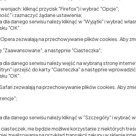
wersjach: kliknąć przycisk "Firefox") i wybrać "Opcje";
ość" i zaznaczyć żądane ustawienia;
dla danego serwisu należy kliknąć w "Wyjątki" i wybrać własn
sku "OK".
 Opera zezwalają na przechowywanie plików cookies. Aby zmi
ję "Zaawansowane", a następnie "Ciasteczka";
 dla danego serwisu należy wejść na wybraną stronę internet
itryn" i przejść do karty "Ciasteczka" a następnie wprowadzi
sku "OK".
 Safari zezwalają na przechowywanie plików cookies. Aby zmie
rencje";
 dla danego serwisu należy kliknąć w "Szczegóły" i wybrać wł
 ciasteczek, nie będzie możliwe korzystanie z niektórych treś
iej zrealizowania na przykład transakcji zakupu w sklepie i