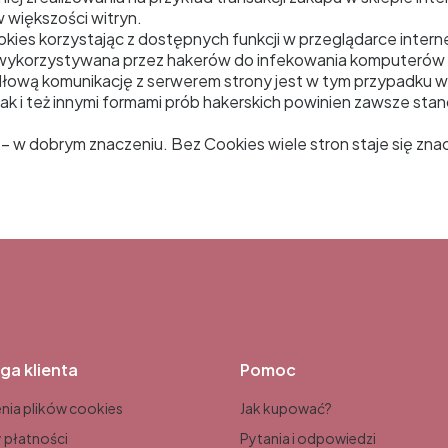
 większości witryn.
okies korzystając z dostępnych funkcji w przeglądarce intern
t wykorzystywana przez hakerów do infekowania komputerów
dłową komunikację z serwerem strony jest w tym przypadku 
ak i też innymi formami prób hakerskich powinien zawsze st
tu – w dobrym znaczeniu. Bez Cookies wiele stron staje się zn
ga klienta
Pomoc
nia plików cookies
Jak kupować?
 płatności
Pytania i odpowiedzi