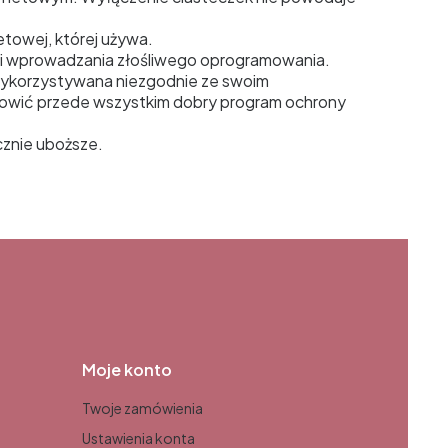
etowej, której używa.
 i wprowadzania złośliwego oprogramowania.
wykorzystywana niezgodnie ze swoim
anowić przede wszystkim dobry program ochrony
acznie uboższe.
Moje konto
Twoje zamówienia
Ustawienia konta