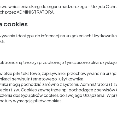
 prawo wniesienia skargi do organu nadzorczego – Urzędu Oc
wych przez ADMINISTRATORA.
a cookies
owywania i dostępu do informacji na urządzeniach Użytkownik
ka.
lektroniczną tworzy i przechowuje tymczasowe pliki i uzysku
iewielkie pliki tekstowe, zapisywane i przechowywane na urz
ikacji serwisu internetowego i użytkownika.
nika mogą pochodzić zarówno z systemu Administratora (t.zw
cie (t.zw. Cookies zewnętrzne np. pochodzące z serwisów G
zenia dostępu plików cookies do swojego Urządzenia. W przyp
j natury wymagają plików cookies.