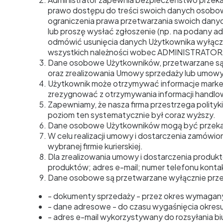
prawo dostępu do treści swoich danych osobowych
ograniczenia prawa przetwarzania swoich danyc
lub proszę wysłać zgłoszenie (np. na podany a
odmówić usunięcia danych Użytkownika wyłączni
wszystkich należności wobec ADMINISTRATOR
Dane osobowe Użytkowników, przetwarzane są w
oraz zrealizowania Umowy sprzedaży lub umowy 
Użytkownik może otrzymywać informacje marketin
zrezygnować z otrzymywania informacji handlo
Zapewniamy, że nasza firma przestrzega polit
poziom ten systematycznie był coraz wyższy.
Dane osobowe Użytkowników mogą być przekaz
W celu realizacji umowy i dostarczenia zamówio
wybranej firmie kurierskiej.
Dla zrealizowania umowy i dostarczenia produk
produktów; adres e-mail; numer telefonu kont
Dane osobowe są przetwarzane wyłącznie przez
- dokumenty sprzedaży - przez okres wymagany
- dane adresowe - do czasu wygaśnięcia okresu r
- adres e-mail wykorzystywany do rozsyłania bi