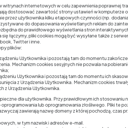
w witrynach internetowych w celu zapewnienia poprawnej tr
gają dostosować zawartość strony ustawień w komputerze od
ie przez użytkownika kilku etapowych czynności (np. dodania
rzystywane do dopasowania wyświetlanych reklam do zaint
niezbędna do prawidłowego wyświetlania stron interaktywnyc
 się łączymy, pliki cookies mogą być wysyłane także z serwer
ok, Twitter i inne.
ypy plików:
ądzeniu Użytkownika i pozostają tam do momentu zakończenia
enia. Mechanizm cookies sesyjnych nie pozwala na pobieran
nika;
dzeniu Użytkownika i pozostają tam do momentu ich skasowani
sunięcia z Urządzenia Użytkownika. Mechanizm cookies trwały
ch z Urządzenia Użytkownika.
pieczne dla użytkownika. Przy prawidłowym ich stosowaniu ni
 oprogramowania lub oprogramowania złośliwego. Pliki te p
zwyczaj zawierają nazwę domeny z której pochodzą, czas prz
bowych, w tym nazwisk i adresów e-mail.