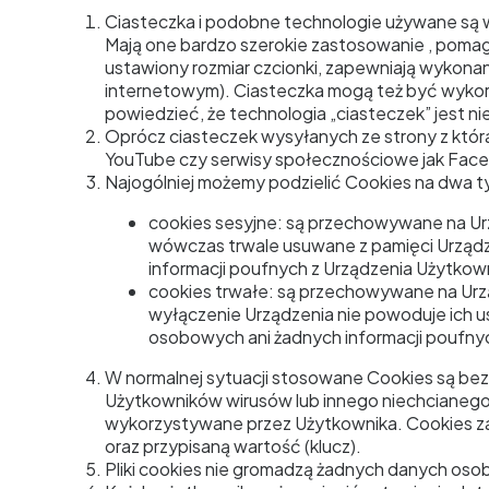
Ciasteczka i podobne technologie używane są 
Mają one bardzo szerokie zastosowanie , poma
ustawiony rozmiar czcionki, zapewniają wykonan
internetowym). Ciasteczka mogą też być wyko
powiedzieć, że technologia „ciasteczek” jest 
Oprócz ciasteczek wysyłanych ze strony z która
YouTube czy serwisy społecznościowe jak Facebo
Najogólniej możemy podzielić Cookies na dwa t
cookies sesyjne: są przechowywane na Urz
wówczas trwale usuwane z pamięci Urządz
informacji poufnych z Urządzenia Użytkow
cookies trwałe: są przechowywane na Urzą
wyłączenie Urządzenia nie powoduje ich u
osobowych ani żadnych informacji poufny
W normalnej sytuacji stosowane Cookies są bez
Użytkowników wirusów lub innego niechcianego
wykorzystywane przez Użytkownika. Cookies za
oraz przypisaną wartość (klucz).
Pliki cookies nie gromadzą żadnych danych oso