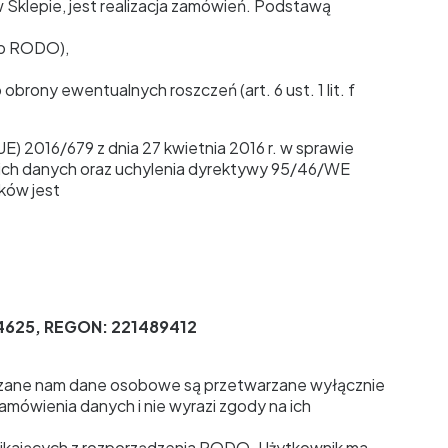
klepie, jest realizacja zamówień. Podstawą
. b RODO),
rony ewentualnych roszczeń (art. 6 ust. 1 lit. f
16/679 z dnia 27 kwietnia 2016 r. w sprawie
ich danych oraz uchylenia dyrektywy 95/46/WE
ków jest
14625, REGON: 221489412
kazane nam dane osobowe są przetwarzane wyłącznie
zamówienia danych i nie wyrazi zgody na ich
nikających z rozporządzenia RODO. Użytkownik ma