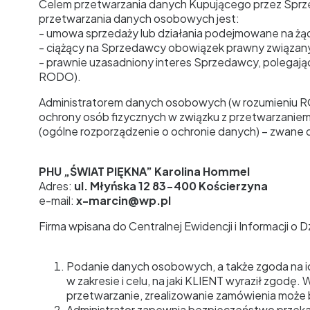
Celem przetwarzania danych Kupującego przez Sprze
przetwarzania danych osobowych jest:
- umowa sprzedaży lub działania podejmowane na żądani
- ciążący na Sprzedawcy obowiązek prawny związany z 
- prawnie uzasadniony interes Sprzedawcy, polegający
RODO).
Administratorem danych osobowych (w rozumieniu 
ochrony osób fizycznych w związku z przetwarzani
(ogólne rozporządzenie o ochronie danych) – zwane
PHU „ŚWIAT PIĘKNA” Karolina Hommel
Adres:
ul. Młyńska 12 83-400 Kościerzyna
e-mail:
x-marcin@wp.pl
Firma wpisana do Centralnej Ewidencji i Informacji 
Podanie danych osobowych, a także zgoda na i
w zakresie i celu, na jaki KLIENT wyraził zgodę
przetwarzanie, zrealizowanie zamówienia może 
Administrator zapewnia bezpieczeństwo przeka