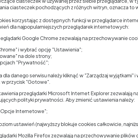
czące ciasteczek w używanej przez siebie przeglądarce, w t
wania ciasteczek pochodzących z różnych witryn, oznacza to w
okies korzystając z dostępnych funkcji w przeglądarce intern
ień dla najpopularniejszych przeglądarek internetowych:
eglądarki Google Chrome zezwalają na przechowywanie cooki
hrome" i wybrać opcję "Ustawienia";
owane" na dole strony;
opcjach "Prywatność";
dla danego serwisu należy kliknąć w "Zarządzaj wyjątkami" i 
ć w przycisk "Gotowe".
awienia przeglądarki Microsoft Internet Explorer zezwalają na
ących polityki prywatności. Aby zmienić ustawienia należy:
 "Opcje Internetowe";
ziom ustawień (najwyższy blokuje cookies całkowicie, najni
glądarki Mozilla Firefox zezwalają na przechowywanie plików 