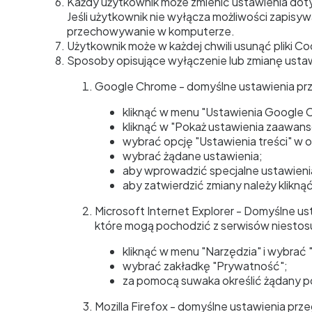
Każdy użytkownik może zmienić ustawienia doty
Jeśli użytkownik nie wyłącza możliwości zapisy
przechowywanie w komputerze.
Użytkownik może w każdej chwili usunąć pliki Co
Sposoby opisujące wyłączenie lub zmianę ustaw
Google Chrome - domyślne ustawienia prz
kliknąć w menu "Ustawienia Google C
kliknąć w "Pokaż ustawienia zaawans
wybrać opcję "Ustawienia treści" w 
wybrać żądane ustawienia;
aby wprowadzić specjalne ustawienia 
aby zatwierdzić zmiany należy klikną
Microsoft Internet Explorer - Domyślne ust
które mogą pochodzić z serwisów niestosuj
kliknąć w menu "Narzędzia" i wybrać
wybrać zakładkę "Prywatność";
za pomocą suwaka określić żądany po
Mozilla Firefox - domyślne ustawienia prze