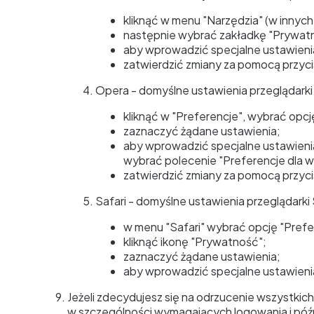
kliknąć w menu "Narzędzia" (w innych 
następnie wybrać zakładkę "Prywatn
aby wprowadzić specjalne ustawienia 
zatwierdzić zmiany za pomocą przyci
Opera - domyślne ustawienia przeglądarki
kliknąć w "Preferencje", wybrać opc
zaznaczyć żądane ustawienia;
aby wprowadzić specjalne ustawienia
wybrać polecenie "Preferencje dla w
zatwierdzić zmiany za pomocą przyci
Safari - domyślne ustawienia przeglądarki
w menu "Safari" wybrać opcję "Prefe
kliknąć ikonę "Prywatność";
zaznaczyć żądane ustawienia;
aby wprowadzić specjalne ustawienia
Jeżeli zdecydujesz się na odrzucenie wszystkich
w szczególności wymagających logowania i późn