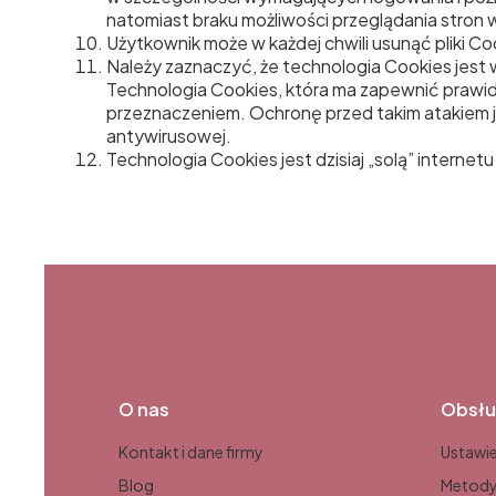
natomiast braku możliwości przeglądania stron w
Użytkownik może w każdej chwili usunąć pliki Co
Należy zaznaczyć, że technologia Cookies jes
Technologia Cookies, która ma zapewnić prawi
przeznaczeniem. Ochronę przed takim atakiem j
antywirusowej.
Technologia Cookies jest dzisiaj „solą” interne
Linki w stopce
O nas
Obsłu
Kontakt i dane firmy
Ustawie
Blog
Metody