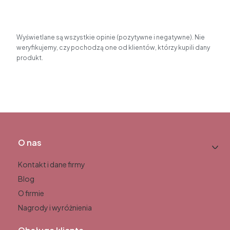
Wyświetlane są wszystkie opinie (pozytywne i negatywne). Nie
weryfikujemy, czy pochodzą one od klientów, którzy kupili dany
produkt.
Linki w stopce
O nas
Kontakt i dane firmy
Blog
O firmie
Nagrody i wyróżnienia