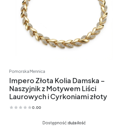
Pomorska Mennica
Impero Złota Kolia Damska –
Naszyjnik z Motywem Liści
Laurowych i Cyrkoniami złoty
0.00
(Oceny: 0 Recenzje: 0)
Dostępność:
duża ilość