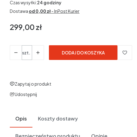
Czas wysyłki:
24 godziny
Dostawa
od 0,00 zł
- InPost Kurier
299,00 zł
Cena
Ilość
szt.
DODAJ DO KOSZYKA
Zapytaj o produkt
Udostępnij
Opis
Koszty dostawy
Bezpieczeństwo produktu
Opinie