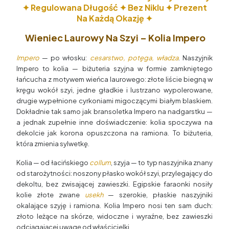
✦ Regulowana Długość ✦ Bez Niklu ✦ Prezent
Na Każdą Okazję ✦
Wieniec Laurowy Na Szyi – Kolia Impero
Impero
— po włosku:
cesarstwo, potęga, władza
. Naszyjnik
Impero to kolia — biżuteria szyjna w formie zamkniętego
łańcucha z motywem wieńca laurowego: złote liście biegną w
kręgu wokół szyi, jedne gładkie i lustrzano wypolerowane,
drugie wypełnione cyrkoniami migoczącymi białym blaskiem.
Dokładnie tak samo jak bransoletka Impero na nadgarstku —
a jednak zupełnie inne doświadczenie: kolia spoczywa na
dekolcie jak korona opuszczona na ramiona. To biżuteria,
która zmienia sylwetkę.
Kolia — od łacińskiego
collum
, szyja — to typ naszyjnika znany
od starożytności: noszony płasko wokół szyi, przylegający do
dekoltu, bez zwisającej zawieszki. Egipskie faraonki nosiły
kolie złote zwane
usekh
— szerokie, płaskie naszyjniki
okalające szyję i ramiona. Kolia Impero nosi ten sam duch:
złoto leżące na skórze, widoczne i wyraźne, bez zawieszki
odciągającej uwagę od właścicielki.