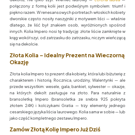
połączony z formą kolii jest podwójnym symbolem: triumf i
piękno razem. W renesansowych portretach włoskich kobiety
dworskie często nosiły naszyjniki z motywem liści — właśnie
dlatego, że liść był znakiem osob, wyróżnionych spośrod
innych. Kolia Impero nosi tę tradycję: złote liście zamknięte w
krąg wokół szyi, od zatrzasku do zatrzasku, niczym wieńczącą
się na dekolcie.
Złota Kolia – Idealny Prezent na Wieczorną
Okazję
Złota kolia Impero to prezent dla kobiety, która lubi biżuterię z
charakterem i historią. Rocznica, urodziny, Walentynki — ale
przede wszystkim: wesele, gala, bankiet, sylwester — okazje,
na których dekolt zasługuje na złoto. Para naturalnie z
bransoletką Impero (bransoletka ze srebra 925 pokryta
złotem 24K) i kolczykami Gratia — trzy elementy jednego
cesarskiego języka liścia laurowego. Kolia sama w sobie — lub
jako część kompletnego zestawu Impero.
Zamów Złotą Kolię Impero Już Dziś