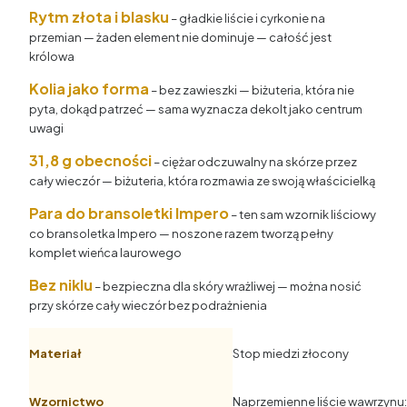
Rytm złota i blasku
– gładkie liście i cyrkonie na
przemian — żaden element nie dominuje — całość jest
królowa
Kolia jako forma
– bez zawieszki — biżuteria, która nie
pyta, dokąd patrzeć — sama wyznacza dekolt jako centrum
uwagi
31,8 g obecności
– ciężar odczuwalny na skórze przez
cały wieczór — biżuteria, która rozmawia ze swoją właścicielką
Para do bransoletki Impero
– ten sam wzornik liściowy
co bransoletka Impero — noszone razem tworzą pełny
komplet wieńca laurowego
Bez niklu
– bezpieczna dla skóry wrażliwej — można nosić
przy skórze cały wieczór bez podrażnienia
Materiał
Stop miedzi złocony
Wzornictwo
Naprzemienne liście wawrzynu: