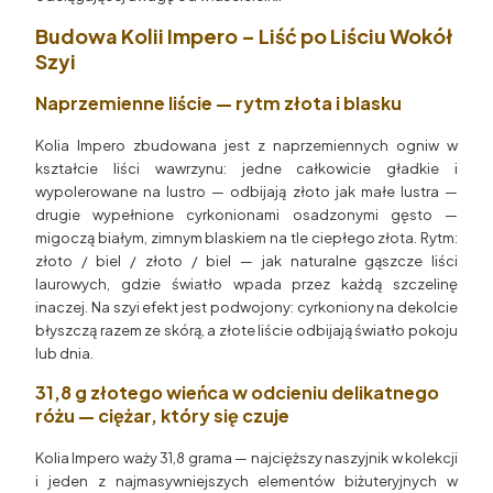
Budowa Kolii Impero – Liść po Liściu Wokół
Szyi
Naprzemienne liście — rytm złota i blasku
Kolia Impero zbudowana jest z naprzemiennych ogniw w
kształcie liści wawrzynu: jedne całkowicie gładkie i
wypolerowane na lustro — odbijają złoto jak małe lustra —
drugie wypełnione cyrkonionami osadzonymi gęsto —
migoczą białym, zimnym blaskiem na tle ciepłego złota. Rytm:
złoto / biel / złoto / biel — jak naturalne gąszcze liści
laurowych, gdzie światło wpada przez każdą szczelinę
inaczej. Na szyi efekt jest podwojony: cyrkoniony na dekolcie
błyszczą razem ze skórą, a złote liście odbijają światło pokoju
lub dnia.
31,8 g złotego wieńca w odcieniu delikatnego
różu — ciężar, który się czuje
Kolia Impero waży 31,8 grama — najcięższy naszyjnik w kolekcji
i jeden z najmasywniejszych elementów biżuteryjnych w