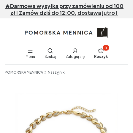
🔥Darmowa wysyłka przy zamówieniu od 100
zł ! Zamów dziś do 12:00, dostawa jutro !
Produkty w koszy
Otwórz wyszukiwarkę
Menu
Szukaj
Zaloguj się
Koszyk
End of main navigation
POMORSKA MENNICA
Naszyjniki
Etykiety