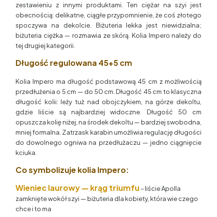
zestawieniu z innymi produktami. Ten ciężar na szyi jest
obecnością: delikatne, ciągłe przypomnienie, że coś złotego
spoczywa na dekolcie. Biżuteria lekka jest niewidzialna;
biżuteria ciężka — rozmawia ze skórą. Kolia Impero należy do
tej drugiej kategorii.
Długość regulowana 45+5 cm
Kolia Impero ma długość podstawową 45 cm z możliwością
przedłużenia o 5 cm — do 50 cm. Długość 45 cm to klasyczna
długość kolii: leży tuż nad obojczykiem, na górze dekoltu,
gdzie liście są najbardziej widoczne. Długość 50 cm
opuszcza kolię niżej, na środek dekoltu — bardziej swobodna,
mniej formalna. Zatrzask karabin umożliwia regulację długości
do dowolnego ogniwa na przedłużaczu — jedno ciągnięcie
kciuka.
Co symbolizuje kolia Impero:
Wieniec laurowy — krąg triumfu
– liście Apolla
zamknięte wokół szyi — biżuteria dla kobiety, która wie czego
chce i to ma