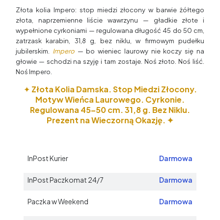
Złota kolia Impero: stop miedzi złocony w barwie żółtego
złota, naprzemienne liście wawrzynu — gładkie złote i
wypełnione cyrkoniami — regulowana długość 45 do 50 cm,
zatrzask karabin, 31,8 g, bez niklu, w firmowym pudełku
jubilerskim.
Impero
— bo wieniec laurowy nie koczy się na
głowie — schodzi na szyję i tam zostaje. Noś złoto. Noś liść.
Noś Impero.
✦
Złota Kolia Damska. Stop Miedzi Złocony.
Motyw Wieńca Laurowego. Cyrkonie.
Regulowana 45–50 cm. 31,8 g. Bez Niklu.
Prezent na Wieczorną Okazję. ✦
InPost Kurier
Darmowa
InPost Paczkomat 24/7
Darmowa
Paczka w Weekend
Darmowa