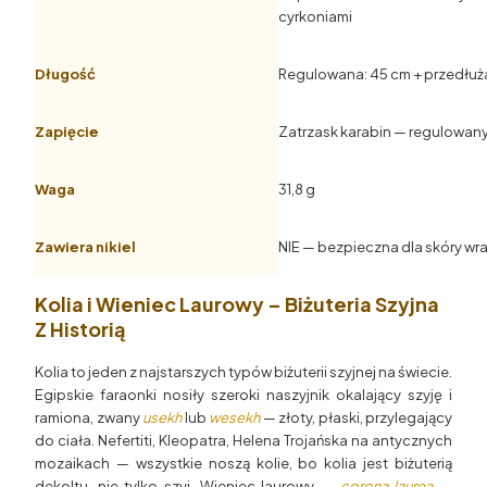
cyrkoniami
Długość
Regulowana: 45 cm + przedłuż
Zapięcie
Zatrzask karabin — regulowan
Waga
31,8 g
Zawiera nikiel
NIE — bezpieczna dla skóry wraż
Kolia i Wieniec Laurowy – Biżuteria Szyjna
Z Historią
Kolia to jeden z najstarszych typów biżuterii szyjnej na świecie.
Egipskie faraonki nosiły szeroki naszyjnik okalający szyję i
ramiona, zwany
usekh
lub
wesekh
— złoty, płaski, przylegający
do ciała. Nefertiti, Kleopatra, Helena Trojańska na antycznych
mozaikach — wszystkie noszą kolie, bo kolia jest biżuterią
dekoltu, nie tylko szyi. Wieniec laurowy —
corona laurea
—