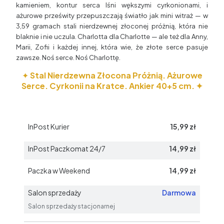
kamieniem, kontur serca lśni wększymi cyrkonionami, i
ażurowe prześwity przepuszczają światło jak mini witraż — w
3,59 gramach stali nierdzewnej złoconej próżnią, która nie
blaknie i nie uczula. Charlotta dla Charlotte — ale też dla Anny,
Marii, Zofii i każdej innej, która wie, że złote serce pasuje
zawsze. Noś serce. Noś Charlottę.
✦
Stal Nierdzewna Złocona Próżnią. Ażurowe
Serce. Cyrkonii na Kratce. Ankier 40+5 cm. ✦
InPost Kurier
15,99 zł
InPost Paczkomat 24/7
14,99 zł
Paczka w Weekend
14,99 zł
Salon sprzedaży
Darmowa
Salon sprzedaży stacjonarnej