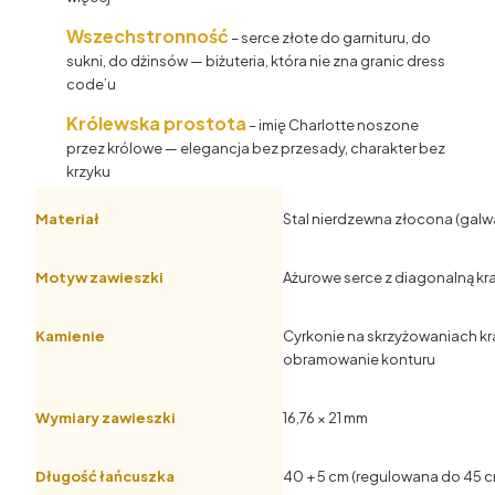
Wszechstronność
– serce złote do garnituru, do
sukni, do dżinsów — biżuteria, która nie zna granic dress
code’u
Królewska prostota
– imię Charlotte noszone
przez królowe — elegancja bez przesady, charakter bez
krzyku
Materiał
Stal nierdzewna złocona (galw
Motyw zawieszki
Ażurowe serce z diagonalną kra
Kamienie
Cyrkonie na skrzyżowaniach kr
obramowanie konturu
Wymiary zawieszki
16,76 × 21 mm
Długość łańcuszka
40 + 5 cm (regulowana do 45 c