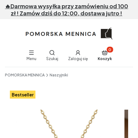
🔥Darmowa wysyłka przy zamówieniu od 100
zł ! Zamów dziś do 12:00, dostawa jutro !
Produkty w koszy
Otwórz wyszukiwarkę
Menu
Szukaj
Zaloguj się
Koszyk
End of main navigation
POMORSKA MENNICA
Naszyjniki
Etykiety
Bestseller