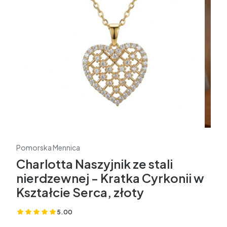
Pomorska Mennica
Charlotta Naszyjnik ze stali
nierdzewnej - Kratka Cyrkonii w
Kształcie Serca, złoty
5.00
(Oceny: 1 Recenzje: 0)