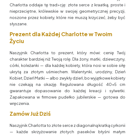
Charlotta oddaje tę trad>cję: złote serce z kraatką, proste i
nieprzeciętne, królewskie w swojej geometrycznej precyzji,
noszone przez kobiety, które nie muszą krzyczeć, żeby być
słyszane.
Prezent dla Każdej Charlotte w Twoim
Życiu
Naszyjnik Charlotta to prezent, który mówi: cenię Twój
charakter bardziej niż Twoją rolę. Dla żony, matki, dziewczyny,
córki, koleżanki — dla każdej kobiety, która nosi w sobie siłę
ukrytą za złotym uśmiechem. Walentynki, urodziny, Dzień
Kobiet, Dzień Matki — albo zwykły dzień, bo wyjątkowe kobiety
nie czekają na okazję. Regulowana długość 40+5 cm
gwarantuje dopasowanie do każdej kreacji i sylwetki.
Zapakowana w firmowe pudełko jubilerskie — gotowa do
wręczenia.
Zamów Już Dziś
Naszyjnik Charlotta to złote serce z diagonalną kratką cyrkonii
— każde skrzyżowanie złotych paseków błyśni małym