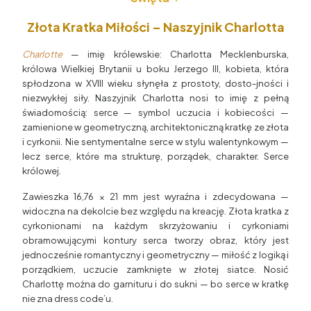
Złota Kratka Miłości – Naszyjnik Charlotta
Charlotte
— imię królewskie: Charlotta Mecklenburska,
królowa Wielkiej Brytanii u boku Jerzego III, kobieta, która
spłodzona w XVIII wieku słynęła z prostoty, dosto-jności i
niezwykłej siły. Naszyjnik Charlotta nosi to imię z pełną
świadomością: serce — symbol uczucia i kobiecości —
zamienione w geometryczną, architektoniczną kratkę ze złota
i cyrkonii. Nie sentymentalne serce w stylu walentynkowym —
lecz serce, które ma strukturę, porządek, charakter. Serce
królowej.
Zawieszka 16,76 × 21 mm jest wyraźna i zdecydowana —
widoczna na dekolcie bez względu na kreację. Złota kratka z
cyrkonionami na każdym skrzyżowaniu i cyrkoniami
obramowującymi kontury serca tworzy obraz, który jest
jednocześnie romantyczny i geometryczny — miłość z logiką i
porządkiem, uczucie zamknięte w złotej siatce. Nosić
Charlottę można do garnituru i do sukni — bo serce w kratkę
nie zna dress code’u.