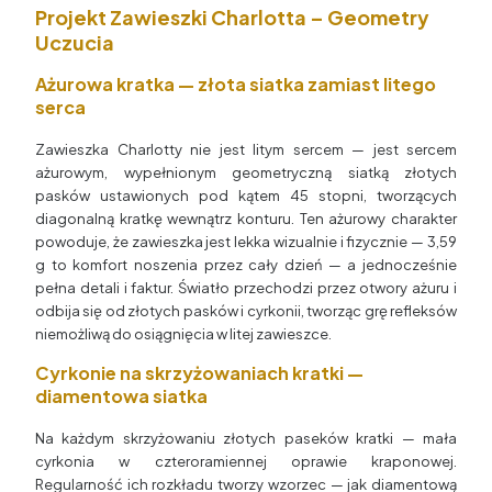
Projekt Zawieszki Charlotta – Geometry
Uczucia
Ażurowa kratka — złota siatka zamiast litego
serca
Zawieszka Charlotty nie jest litym sercem — jest sercem
ażurowym, wypełnionym geometryczną siatką złotych
pasków ustawionych pod kątem 45 stopni, tworzących
diagonalną kratkę wewnątrz konturu. Ten ażurowy charakter
powoduje, że zawieszka jest lekka wizualnie i fizycznie — 3,59
g to komfort noszenia przez cały dzień — a jednocześnie
pełna detali i faktur. Światło przechodzi przez otwory ażuru i
odbija się od złotych pasków i cyrkonii, tworząc grę refleksów
niemożliwą do osiągnięcia w litej zawieszce.
Cyrkonie na skrzyżowaniach kratki —
diamentowa siatka
Na każdym skrzyżowaniu złotych paseków kratki — mała
cyrkonia w czteroramiennej oprawie kraponowej.
Regularność ich rozkładu tworzy wzorzec — jak diamentową