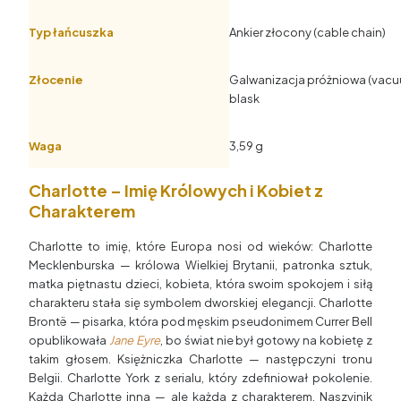
Typ łańcuszka
Ankier złocony (cable chain)
Złocenie
Galwanizacja próżniowa (vacu
blask
Waga
3,59 g
Charlotte – Imię Królowych i Kobiet z
Charakterem
Charlotte to imię, które Europa nosi od wieków: Charlotte
Mecklenburska — królowa Wielkiej Brytanii, patronka sztuk,
matka piętnastu dzieci, kobieta, która swoim spokojem i siłą
charakteru stała się symbolem dworskiej elegancji. Charlotte
Brontë — pisarka, która pod męskim pseudonimem Currer Bell
opublikowała
Jane Eyre
, bo świat nie był gotowy na kobietę z
takim głosem. Księżniczka Charlotte — następczyni tronu
Belgii. Charlotte York z serialu, który zdefiniował pokolenie.
Każda Charlotte inna — ale każda z charakterem. Naszyjnik