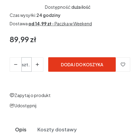
Dostępność:
duża ilość
Czas wysyłki:
24 godziny
Dostawa
od 14,99 zł
- Paczka w Weekend
89,99 zł
Cena
Ilość
szt.
DODAJ DO KOSZYKA
Zapytaj o produkt
Udostępnij
Opis
Koszty dostawy