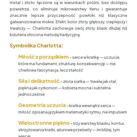
metal i złoto łączone są w warunkach próżni, bez dostępu
powietrza, co eliminuje mikrowarstwy tlenu i gwarantuje
znacznie lepsze przyczepność powłoki niż klasyczne
galwanizowanie mokre. Efekt: kolor złoty głębszy, cieplejszy i
trwalszy — Charlotta zachowuje swój złoty blask dłużej niż
biżuteria złocona metodą tradycyjną.
Symbolika Charlotta:
Miłość z porządkiem
– serce w kratkę — uczucie,
które ma fundament, strukturę, konsekwencję — nie
chwilowa fascynacja, lecz stałość
Siła i delikatność
– złota siatka — trwała jak stal,
piękna jak cyrkonion — kobieta mocna i subtelna
jednocześnie
Geometria uczucia
– kratka wewnątrz serca —
miłość opisana językiem matematyki i rytmu, nie impulsem
Wielostronne piękno
– trzy warstwy blasku: kontur,
skrzyżowania kratki, ażurowe prześwity — im bliżej, tym
więcej