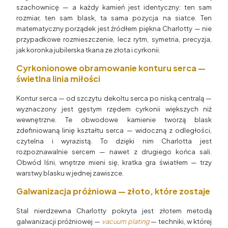
szachownicę — a każdy kamień jest identyczny: ten sam
rozmiar, ten sam blask, ta sama pozycja na siatce. Ten
matematyczny porządek jest źródłem piękna Charlotty — nie
przypadkowe rozmieszczenie, lecz rytm, symetria, precyzja,
jak koronka jubilerska tkana ze złota i cyrkonii.
Cyrkonionowe obramowanie konturu serca —
świetlna linia miłości
Kontur serca — od szczytu dekoltu serca po niską centralą —
wyznaczony jest gęstym rzędem cyrkonii większych niż
wewnętrzne. Te obwodowe kamienie tworzą blask
zdefiniowaną linię kształtu serca — widoczną z odległości,
czytelna i wyrazistą. To dzięki nim Charlotta jest
rozpoznawalnie sercem — nawet z drugiego końca sali.
Obwód lśni, wnętrze mieni się, kratka gra światłem — trzy
warstwy blasku w jednej zawiszce.
Galwanizacja próżniowa — złoto, które zostaje
Stal nierdzewna Charlotty pokryta jest złotem metodą
galwanizacji próżniowej —
vacuum plating
— techniki, w której