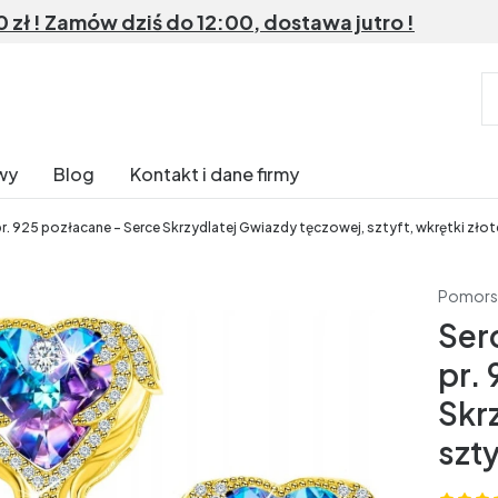
ł ! Zamów dziś do 12:00, dostawa jutro !
wy
Blog
Kontakt i dane firmy
pr. 925 pozłacane - Serce Skrzydlatej Gwiazdy tęczowej, sztyft, wkrętki złot
Pomors
Ser
pr.
Skr
szty