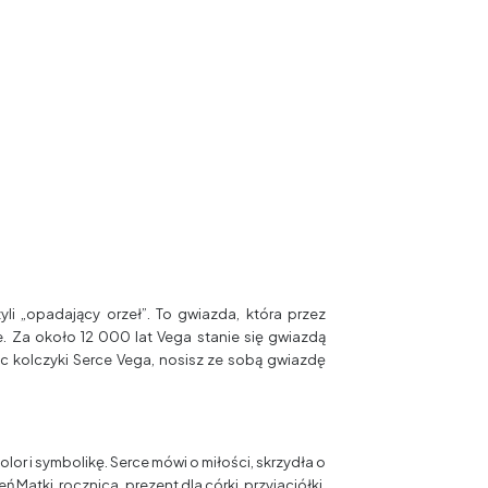
li „opadający orzeł”. To gwiazda, która przez
e. Za około 12 000 lat Vega stanie się gwiazdą
c kolczyki Serce Vega, nosisz ze sobą gwiazdę
olor i symbolikę. Serce mówi o miłości, skrzydła o
ń Matki, rocznica, prezent dla córki, przyjaciółki,