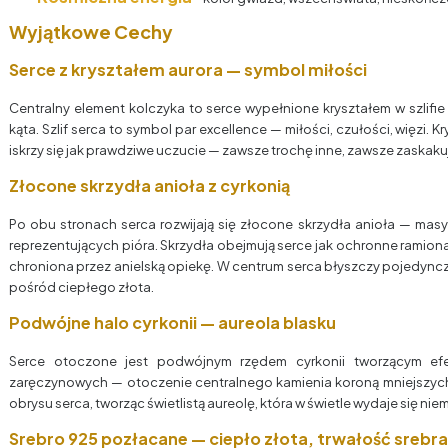
Wyjątkowe Cechy
Serce z kryształem aurora — symbol miłości
Centralny element kolczyka to serce wypełnione kryształem w szlifie
kąta. Szlif serca to symbol par excellence — miłości, czułości, więzi. K
iskrzy się jak prawdziwe uczucie — zawsze trochę inne, zawsze zaskaku
Złocone skrzydła anioła z cyrkonią
Po obu stronach serca rozwijają się złocone skrzydła anioła — masy
reprezentujących pióra. Skrzydła obejmują serce jak ochronne ramion
chroniona przez anielską opiekę. W centrum serca błyszczy pojedyncz
pośród ciepłego złota.
Podwójne halo cyrkonii — aureola blasku
Serce otoczone jest podwójnym rzędem cyrkonii tworzącym efe
zaręczynowych — otoczenie centralnego kamienia koroną mniejszych
obrysu serca, tworząc świetlistą aureolę, która w świetle wydaje się niem
Srebro 925 pozłacane — ciepło złota, trwałość srebra