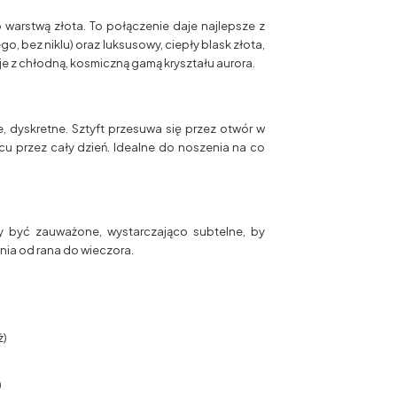
warstwą złota. To połączenie daje najlepsze z
, bez niklu) oraz luksusowy, ciepły blask złota,
je z chłodną, kosmiczną gamą kryształu aurora.
, dyskretne. Sztyft przesuwa się przez otwór w
scu przez cały dzień. Idealne do noszenia na co
y być zauważone, wystarczająco subtelne, by
nia od rana do wieczora.
ż)
)