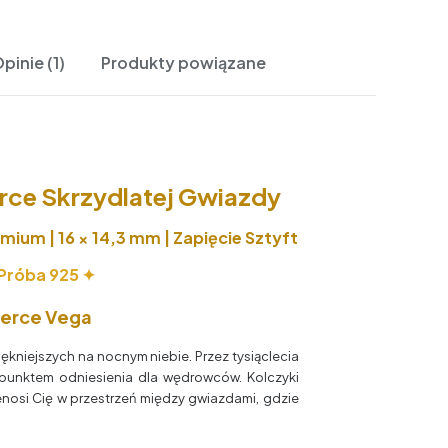
pinie (1)
Produkty powiązane
rce Skrzydlatej Gwiazdy
mium | 16 × 14,3 mm | Zapięcie Sztyft
 Próba 925 ✦
Serce Vega
ękniejszych na nocnym niebie. Przez tysiąclecia
 punktem odniesienia dla wędrowców. Kolczyki
zenosi Cię w przestrzeń między gwiazdami, gdzie