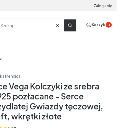
Zaloguj się
Produkty w koszyku
Koszyk
Wyczyść
Szukaj
e
ka Mennica
ce Vega Kolczyki ze srebra
 925 pozłacane - Serce
zydlatej Gwiazdy tęczowej,
ft, wkrętki złote