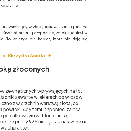
ko dla niej.
ieba zamknięty w złotej oprawie, zorza polarna
e. Kryształ aurora przypomina, że piękno tkwi w
a. To kolczyki dla kobiet, które nie dają się
ra. Skrzydła Anioła. ✦
okę złoconych
ów zewnętrznych wpływających na to,
ładniki zawarte w lakierach do włosów,
czne z wierzchnią warstwą złota, co
a powłoki. Aby temu zapobiec, zaleca
ro po całkowitym wchłonięciu się
srebrze próby 925 nie będzie narażone na
wy charakter.