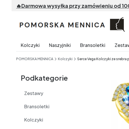
🔥Darmowa wysyłka przy zamówieniu od 100 z
Kolczyki
Naszyjniki
Bransoletki
Zesta
End of main navigation
POMORSKA MENNICA
Kolczyki
Serce Vega Kolczyki ze srebra 
Etykiety
Podkategorie
Zestawy
Bransoletki
Kolczyki