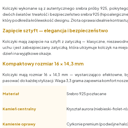
Kolczyki wykonane są z autentycznego srebra próby 925, pokrytego 
dwóch światów: trwałość i bezpieczeństwo srebra 925 (hipoalergicznego
który podkreśla królewskość designu. Złota oprawa idealnie kontrastu
Zapięcie sztyft — elegancja i bezpieczeństwo
Kolczyki mają zapięcie na sztyft z zatyczką — klasyczne, niezawodne
uchu i jest zabezpieczany zatyczką, która utrzymuje kolczyk na miej
dzień i na wyjątkowe okazje.
Kompaktowy rozmiar 16 × 14,3 mm
Kolczyki mają rozmiar 16 × 14,3 mm — wystarczająco efektowne, b
pasować do każdej stylizacji. Waga 3,3 grama zapewnia komfort nosze
Materiał
Srebro 925 pozłacane
Kamień centralny
Kryształ aurora (niebieski-fiolet-ró
Kamienie oprawy
Cyrkonie premium (podwójne halo