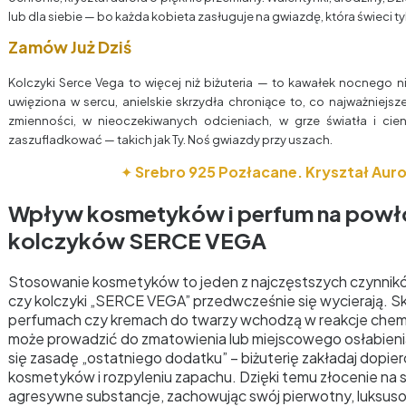
lub dla siebie — bo każda kobieta zasługuje na gwiazdę, która świeci tyl
Zamów Już Dziś
Kolczyki Serce Vega to więcej niż biżuteria — to kawałek nocnego n
uwięziona w sercu, anielskie skrzydła chroniące to, co najważniejsz
zmienności, w nieoczekiwanych odcieniach, w grze światła i cieni
zaszufladkować — takich jak Ty. Noś gwiazdy przy uszach.
✦
Srebro 925 Pozłacane. Kryształ Auro
Wpływ kosmetyków i perfum na powł
kolczyków SERCE VEGA
Stosowanie kosmetyków to jeden z najczęstszych czynnik
czy kolczyki „SERCE VEGA” przedwcześnie się wycierają. Sk
perfumach czy kremach do twarzy wchodzą w reakcje chemi
może prowadzić do zmatowienia lub miejscowego osłabieni
się zasadę „ostatniego dodatku” – biżuterię zakładaj dopie
kosmetyków i rozpyleniu zapachu. Dzięki temu złocenie na 
agresywne substancje, zachowując swój pierwotny, luksuso