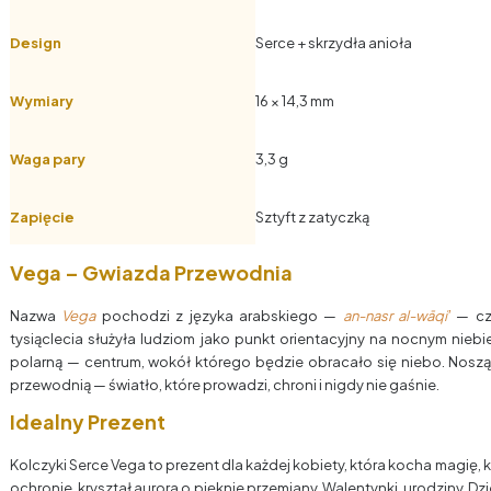
Design
Serce + skrzydła anioła
Wymiary
16 × 14,3 mm
Waga pary
3,3 g
Zapięcie
Sztyft z zatyczką
Vega – Gwiazda Przewodnia
Nazwa
Vega
pochodzi z języka arabskiego —
an-nasr al-wāqiʼ
— czy
tysiąclecia służyła ludziom jako punkt orientacyjny na nocnym niebi
polarną — centrum, wokół którego będzie obracało się niebo. Noszą
przewodnią — światło, które prowadzi, chroni i nigdy nie gaśnie.
Idealny Prezent
Kolczyki Serce Vega to prezent dla każdej kobiety, która kocha magię, k
ochronie, kryształ aurora o pięknie przemiany. Walentynki, urodziny, Dzie