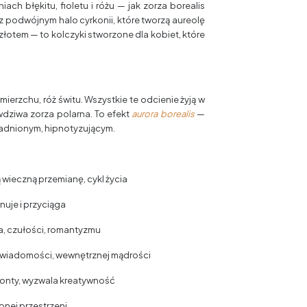
h błękitu, fioletu i różu — jak zorza borealis
z podwójnym halo cyrkonii, które tworzą aureolę
łotem — to kolczyki stworzone dla kobiet, które
zmierzchu, róż świtu. Wszystkie te odcienie żyją w
wdziwa zorza polarna. To efekt
aurora borealis
—
gadnionym, hipnotyzującym.
 wieczną przemianę, cykl życia
ynuje i przyciąga
cia, czułości, romantyzmu
j świadomości, wewnętrznej mądrości
yzonty, wyzwala kreatywność
onej przestrzeni