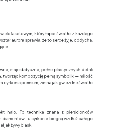
 wielofasetowym, który łapie światło z każdego
ryształ aurora sprawia, że to serce żyje, oddycha,
jące.
wne, majestatyczne, pełne plastycznych detali
a, tworząc kompozycję pełną symboliki — miłość
a cyrkonia premium, zimna jak gwiezdne światło
kt halo. To technika znana z pierścionków
 diamentów. Tu cyrkonie biegną wzdłuż całego
al jak żywy blask.