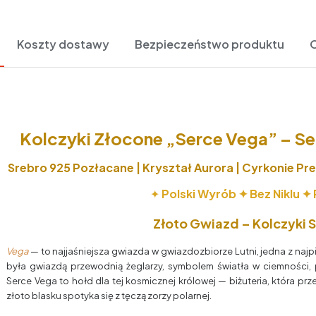
Koszty dostawy
Bezpieczeństwo produktu
O
Kolczyki Złocone „Serce Vega” – Se
Srebro 925 Pozłacane | Kryształ Aurora | Cyrkonie Pre
✦
Polski Wyrób ✦ Bez Niklu ✦
Złoto Gwiazd – Kolczyki 
Vega
— to najjaśniejsza gwiazda w gwiazdozbiorze Lutni, jedna z najpi
była gwiazdą przewodnią żeglarzy, symbolem światła w ciemności,
Serce Vega to hołd dla tej kosmicznej królowej — biżuteria, która pr
złoto blasku spotyka się z tęczą zorzy polarnej.