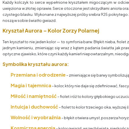
Każdy kolczyk to serce wypełnione kryształem migoczącym w odcieniac
uwięziona w złotej oprawie. Serce otoczone jest skrzydłami anioła ora
czystego blasku. Wykonane z najwyższej próby srebra 925 pokrytego z
noszą w sobie światło gwiazd.
Kryształ Aurora – Kolor Zorzy Polarnej
Ten kryształ to nie jeden kolor — to symfonia barw. Błękit nieba, fiolet 
jednym kamieniu, zmieniając się wraz z kątem padania światła jak pra
optyczne zjawisko, które czyni każdy kamień niepowtarzalnym, nieod
Symbolika kryształu aurora:
Przemiana i odrodzenie
– zmieniające się barwy symbolizują
Magia i tajemnica
– kolor, który nie daje się zdefiniować, fasc
Miłość i namiętność
– fiolet i róż to kolory głębokiego uczu
Intuicja i duchowość
– fiolet to kolor trzeciego oka, wyższe
Wolność i wyobraźnia
– błękit otwiera umysł, poszerza hor
Kosmiczna energia
– kolor gwiazd, wszechświata, nieskończ